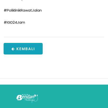
#PoliklinikRawatJalan
#IGD24Jam
KEMBALI