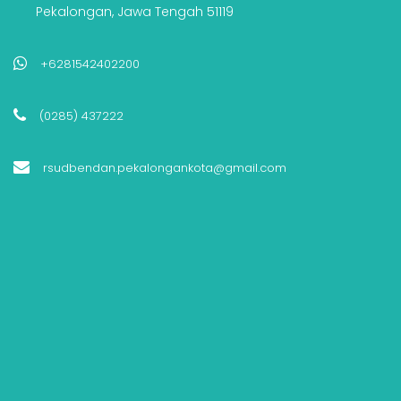
Pekalongan, Jawa Tengah 51119
+6281542402200
(0285) 437222
rsudbendan.pekalongankota@gmail.com