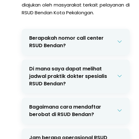
diajukan oleh masyarakat terkait pelayanan di
RSUD Bendan Kota Pekalongan.
Berapakah nomor call center
RSUD Bendan?
Kami memiliki call center terpusat.
Untuk semua kebutuhan call center
Di mana saya dapat melihat
RSUD Bendan Kota Pekalongan, Anda
jadwal praktik dokter spesialis
dapat menghubungi
(0285) 437222
.
RSUD Bendan?
Jadwal praktik dokter spesialis dapat
dilihat melalui website, aplikasi, atau
Bagaimana cara mendaftar
dengan menghubungi call center RSUD
berobat di RSUD Bendan?
Bendan
(0285) 437222
.
Pendaftaran rawat jalan dapat
dilakukan dengan datang langsung ke
Jam berapa operasional RSUD