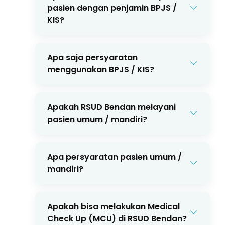
informasi lebih lanjut silakan
pasien dengan penjamin BPJS /
menghubungi call center
(0285)
KIS?
437222
.
Ya, bisa. RSUD Bendan berkomitmen
mendukung Program Jaminan
Apa saja persyaratan
Kesehatan Nasional (JKN). Silakan
menggunakan BPJS / KIS?
menghubungi call center
(0285)
Pasien wajib memiliki rujukan online dari
437222
for bantuan pelayanan BPJS.
Faskes I atau Faskes II serta membawa
Apakah RSUD Bendan melayani
kartu BPJS yang masih aktif.
pasien umum / mandiri?
Ya, bisa. Pembayaran dapat dilakukan
dengan
tunai atau debit
.
Apa persyaratan pasien umum /
mandiri?
Cukup membawa identitas diri (KTP).
Apakah bisa melakukan Medical
Check Up (MCU) di RSUD Bendan?